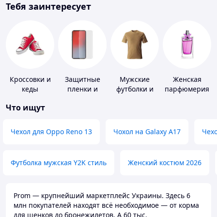
Тебя заинтересует
Кроссовки и
Защитные
Мужские
Женская
кеды
пленки и
футболки и
парфюмерия
стекла для
майки
Что ищут
портативных
устройств
Чехол для Oppo Reno 13
Чохол на Galaxy A17
Чехо
Футболка мужская Y2K стиль
Женский костюм 2026
Prom — крупнейший маркетплейс Украины. Здесь 6
млн покупателей находят всё необходимое — от корма
для щенков до бронежилетов. А 60 тыс.