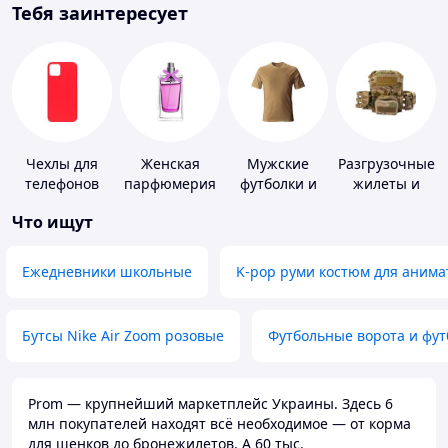
Тебя заинтересует
Чехлы для
Женская
Мужские
Разгрузочные
телефонов
парфюмерия
футболки и
жилеты и
майки
плитоноски
Что ищут
без плит
Ежедневники школьные
K-pop руми костюм для анима
Бутсы Nike Air Zoom розовые
Футбольные ворота и фу
Prom — крупнейший маркетплейс Украины. Здесь 6
млн покупателей находят всё необходимое — от корма
для щенков до бронежилетов. А 60 тыс.