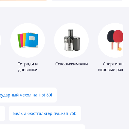
Тетради и
Соковыжималки
Спортивные
дневники
игровые ракет
ударный чехол на Hot 60i
а
Белый бюстгальтер пуш-ап 75b