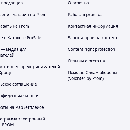
 продавцов
О prom.ua
ернет-магазин
на Prom
Работа в prom.ua
авать на Prom
Контактная информация
 в Каталоге ProSale
Защита прав на контент
 — медиа для
Content right protection
ателей
Отзывы о prom.ua
 интернет-предпринимателей
Кращі
Помощь Силам обороны
(Volonter by Prom)
льское соглашение
онфиденциальности
боты на маркетплейсе
рограмма электронный
с PROM