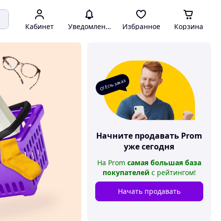
Кабинет
Уведомления
Избранное
Корзина
О! Есть заказ
Начните продавать
Prom
уже сегодня
На
Prom
самая большая база
покупателей
с рейтингом
!
Начать продавать