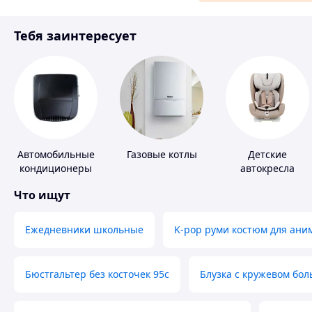
Материалы для ремонта
Тебя заинтересует
Спорт и отдых
Автомобильные
Газовые котлы
Детские
кондиционеры
автокресла
Что ищут
Ежедневники школьные
K-pop руми костюм для ани
Бюстгальтер без косточек 95с
Блузка с кружевом бо