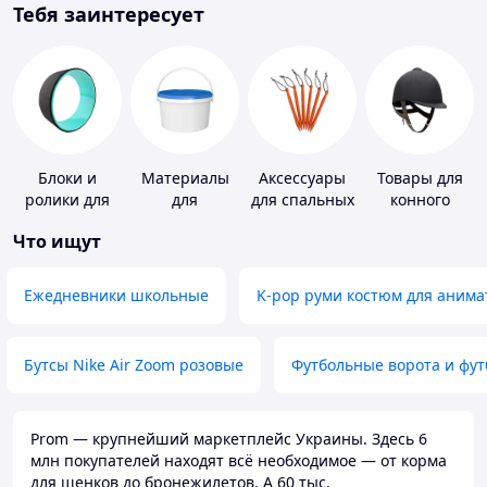
Тебя заинтересует
Блоки и
Материалы
Аксессуары
Товары для
ролики для
для
для спальных
конного
йоги
устройства
мешков,
спорта
Что ищут
полимерных
карематов и
полов
палаток
Ежедневники школьные
K-pop руми костюм для анима
Бутсы Nike Air Zoom розовые
Футбольные ворота и фу
Prom — крупнейший маркетплейс Украины. Здесь 6
млн покупателей находят всё необходимое — от корма
для щенков до бронежилетов. А 60 тыс.