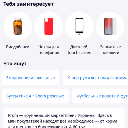
Тебя заинтересует
Биодобавки
Чехлы для
Дисплей,
Защитные
телефонов
touchscreen
пленки и
для
стекла для
Что ищут
телефонов
портативных
устройств
Ежедневники школьные
K-pop руми костюм для анима
Бутсы Nike Air Zoom розовые
Футбольные ворота и фу
Prom — крупнейший маркетплейс Украины. Здесь 6
млн покупателей находят всё необходимое — от корма
для щенков до бронежилетов. А 60 тыс.