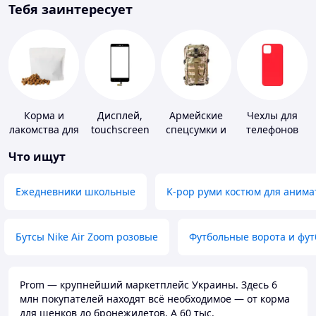
Тебя заинтересует
Корма и
Дисплей,
Армейские
Чехлы для
лакомства для
touchscreen
спецсумки и
телефонов
домашних
для
рюкзаки
Что ищут
животных и
телефонов
птиц
Ежедневники школьные
K-pop руми костюм для анима
Бутсы Nike Air Zoom розовые
Футбольные ворота и фу
Prom — крупнейший маркетплейс Украины. Здесь 6
млн покупателей находят всё необходимое — от корма
для щенков до бронежилетов. А 60 тыс.