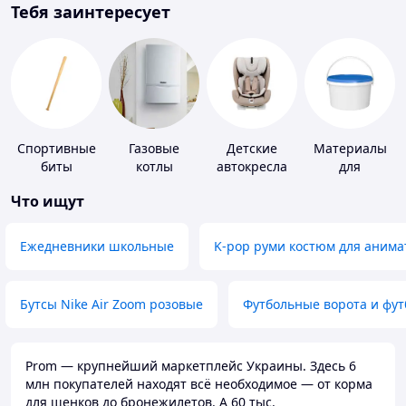
Тебя заинтересует
Спортивные
Газовые
Детские
Материалы
биты
котлы
автокресла
для
устройства
Что ищут
полимерных
полов
Ежедневники школьные
K-pop руми костюм для анима
Бутсы Nike Air Zoom розовые
Футбольные ворота и фу
Prom — крупнейший маркетплейс Украины. Здесь 6
млн покупателей находят всё необходимое — от корма
для щенков до бронежилетов. А 60 тыс.