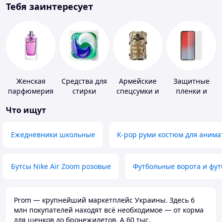
Тебя заинтересует
Женская
Средства для
Армейские
Защитные
парфюмерия
стирки
спецсумки и
пленки и
рюкзаки
стекла для
Что ищут
портативных
устройств
Ежедневники школьные
K-pop руми костюм для анима
Бутсы Nike Air Zoom розовые
Футбольные ворота и фу
Prom — крупнейший маркетплейс Украины. Здесь 6
млн покупателей находят всё необходимое — от корма
для щенков до бронежилетов. А 60 тыс.