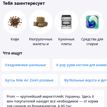
Тебя заинтересует
Кофе
Разгрузочные
Кухонные
Средства для
жилеты и
плиты
стирки
плитоноски
Что ищут
без плит
Ежедневники школьные
K-pop руми костюм для анима
Бутсы Nike Air Zoom розовые
Футбольные ворота и фу
Prom — крупнейший маркетплейс Украины. Здесь 6
млн покупателей находят всё необходимое — от корма
для щенков до бронежилетов. А 60 тыс.