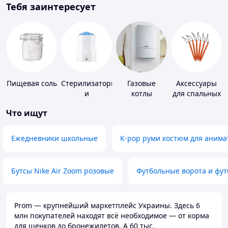
Тебя заинтересует
Пищевая соль
Стерилизаторы
Газовые
Аксессуары
и
котлы
для спальных
подогреватели
мешков,
Что ищут
для детского
карематов и
питания
палаток
Ежедневники школьные
K-pop руми костюм для анима
Бутсы Nike Air Zoom розовые
Футбольные ворота и фу
Prom — крупнейший маркетплейс Украины. Здесь 6
млн покупателей находят всё необходимое — от корма
для щенков до бронежилетов. А 60 тыс.