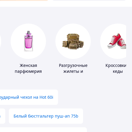
Женская
Разгрузочные
Кроссовки и
парфюмерия
жилеты и
кеды
х
плитоноски без
плит
ударный чехол на Hot 60i
а
Белый бюстгальтер пуш-ап 75b