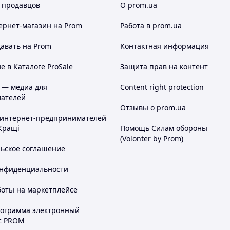
 продавцов
О prom.ua
ернет-магазин
на Prom
Работа в prom.ua
авать на Prom
Контактная информация
 в Каталоге ProSale
Защита прав на контент
 — медиа для
Content right protection
ателей
Отзывы о prom.ua
 интернет-предпринимателей
Кращі
Помощь Силам обороны
(Volonter by Prom)
льское соглашение
онфиденциальности
боты на маркетплейсе
рограмма электронный
с PROM