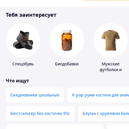
Материалы для ремонта
Тебя заинтересует
Спорт и отдых
Спецобувь
Биодобавки
Мужские
футболки и
майки
Что ищут
Ежедневники школьные
K-pop руми костюм для ани
Бюстгальтер без косточек 95с
Блузка с кружевом бо