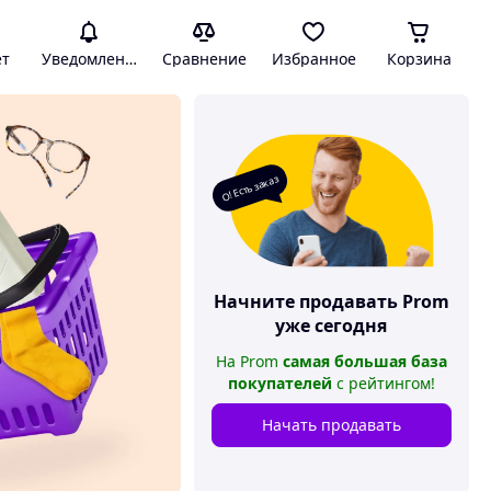
ет
Уведомления
Сравнение
Избранное
Корзина
О! Есть заказ
Начните продавать
Prom
уже сегодня
На
Prom
самая большая база
покупателей
с рейтингом
!
Начать продавать