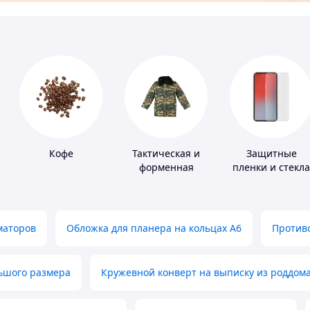
Кофе
Тактическая и
Защитные
форменная
пленки и стекла
одежда
для портативны
устройств
маторов
Обложка для планера на кольцах А6
Противо
льшого размера
Кружевной конверт на выписку из роддом