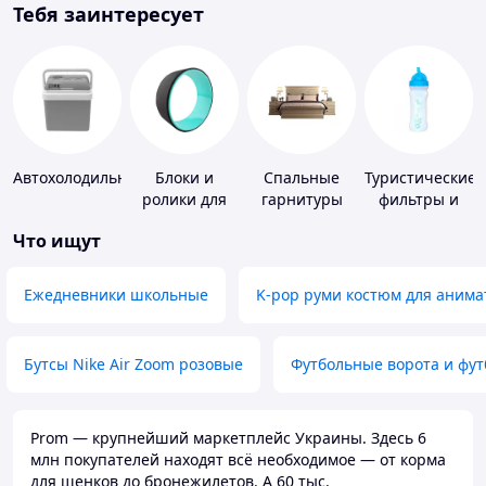
Тебя заинтересует
Автохолодильники
Блоки и
Спальные
Туристические
ролики для
гарнитуры
фильтры и
йоги
таблетки для
Что ищут
питьевой
воды
Ежедневники школьные
K-pop руми костюм для анима
Бутсы Nike Air Zoom розовые
Футбольные ворота и фу
Prom — крупнейший маркетплейс Украины. Здесь 6
млн покупателей находят всё необходимое — от корма
для щенков до бронежилетов. А 60 тыс.