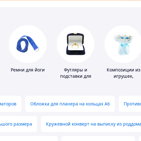
Ремни для йоги
Футляры и
Композиции из
подставки для
игрушек,
драгоценностей
одежды,
подгузников
маторов
Обложка для планера на кольцах А6
Противо
льшого размера
Кружевной конверт на выписку из роддом