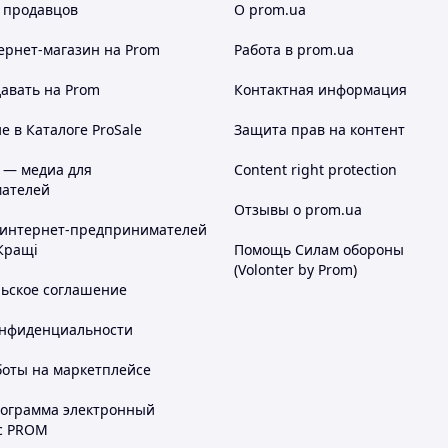
 продавцов
О prom.ua
ернет-магазин
на Prom
Работа в prom.ua
авать на Prom
Контактная информация
 в Каталоге ProSale
Защита прав на контент
 — медиа для
Content right protection
ателей
Отзывы о prom.ua
 интернет-предпринимателей
Кращі
Помощь Силам обороны
(Volonter by Prom)
льское соглашение
онфиденциальности
боты на маркетплейсе
рограмма электронный
с PROM