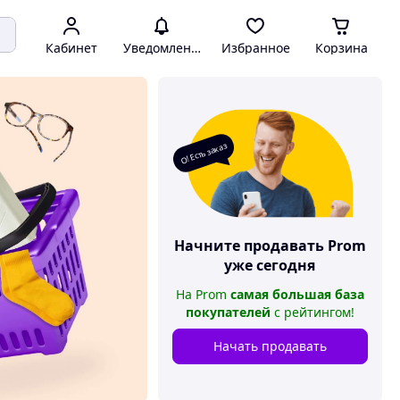
Кабинет
Уведомления
Избранное
Корзина
О! Есть заказ
Начните продавать
Prom
уже сегодня
На
Prom
самая большая база
покупателей
с рейтингом
!
Начать продавать