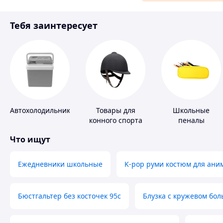
Материалы для ремонта
Тебя заинтересует
Спорт и отдых
Автохолодильники
Товары для
Школьные
конного спорта
пеналы
Что ищут
Ежедневники школьные
K-pop руми костюм для ани
Бюстгальтер без косточек 95с
Блузка с кружевом бо