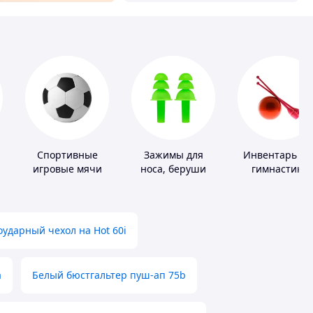
Спортивные
Зажимы для
Инвентарь дл
игровые мячи
носа, беруши
гимнастики
для плавания
ударный чехол на Hot 60i
а
Белый бюстгальтер пуш-ап 75b