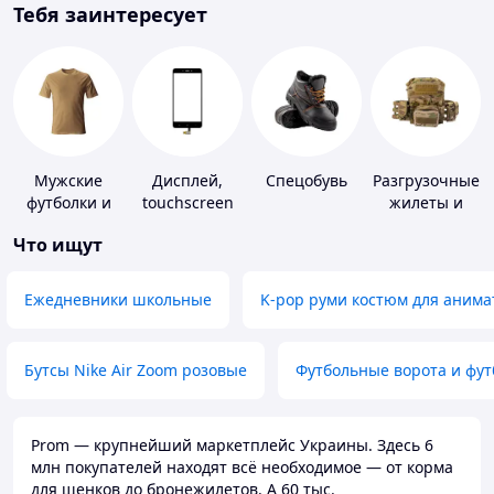
Тебя заинтересует
Мужские
Дисплей,
Спецобувь
Разгрузочные
футболки и
touchscreen
жилеты и
майки
для
плитоноски
Что ищут
телефонов
без плит
Ежедневники школьные
K-pop руми костюм для анима
Бутсы Nike Air Zoom розовые
Футбольные ворота и фу
Prom — крупнейший маркетплейс Украины. Здесь 6
млн покупателей находят всё необходимое — от корма
для щенков до бронежилетов. А 60 тыс.