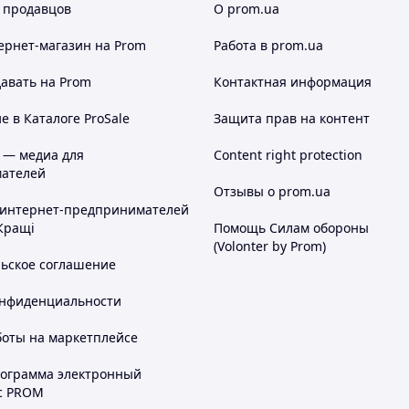
 продавцов
О prom.ua
ернет-магазин
на Prom
Работа в prom.ua
авать на Prom
Контактная информация
 в Каталоге ProSale
Защита прав на контент
 — медиа для
Content right protection
ателей
Отзывы о prom.ua
 интернет-предпринимателей
Кращі
Помощь Силам обороны
(Volonter by Prom)
льское соглашение
онфиденциальности
боты на маркетплейсе
рограмма электронный
с PROM