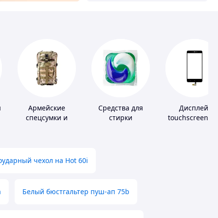
ы
Армейские
Средства для
Дисплей,
спецсумки и
стирки
touchscreen д
рюкзаки
телефонов
ударный чехол на Hot 60i
а
Белый бюстгальтер пуш-ап 75b