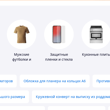
Мужские
Защитные
Кухонные плит
футболки и
пленки и стекла
майки
для портативных
устройств
маторов
Обложка для планера на кольцах А6
Противо
льшого размера
Кружевной конверт на выписку из роддом