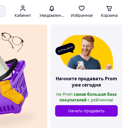
Кабинет
Уведомления
Избранное
Корзина
О! Есть заказ
Начните продавать
Prom
уже сегодня
На
Prom
самая большая база
покупателей
с рейтингом
!
Начать продавать