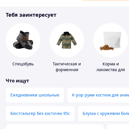
Материалы для ремонта
Тебя заинтересует
Спорт и отдых
Спецобувь
Тактическая и
Корма и
форменная
лакомства для
одежда
домашних
Что ищут
животных и
птиц
Ежедневники школьные
K-pop руми костюм для ани
Бюстгальтер без косточек 95с
Блузка с кружевом бо