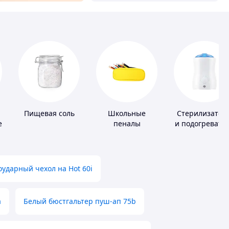
Пищевая соль
Школьные
Стерилизатор
е
пеналы
и подогревате
для детского
питания
ударный чехол на Hot 60i
а
Белый бюстгальтер пуш-ап 75b