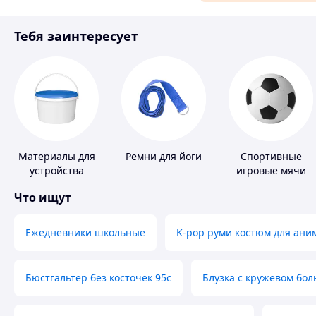
Материалы для ремонта
Тебя заинтересует
Спорт и отдых
Материалы для
Ремни для йоги
Спортивные
устройства
игровые мячи
полимерных
Что ищут
полов
Ежедневники школьные
K-pop руми костюм для ани
Бюстгальтер без косточек 95с
Блузка с кружевом бо