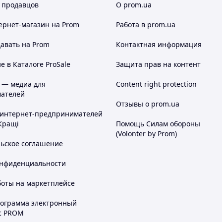
 продавцов
О prom.ua
ернет-магазин
на Prom
Работа в prom.ua
авать на Prom
Контактная информация
 в Каталоге ProSale
Защита прав на контент
 — медиа для
Content right protection
ателей
Отзывы о prom.ua
 интернет-предпринимателей
Кращі
Помощь Силам обороны
(Volonter by Prom)
льское соглашение
онфиденциальности
боты на маркетплейсе
рограмма электронный
с PROM