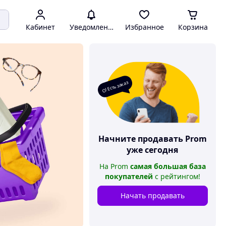
Кабинет
Уведомления
Избранное
Корзина
О! Есть заказ
Начните продавать
Prom
уже сегодня
На
Prom
самая большая база
покупателей
с рейтингом
!
Начать продавать