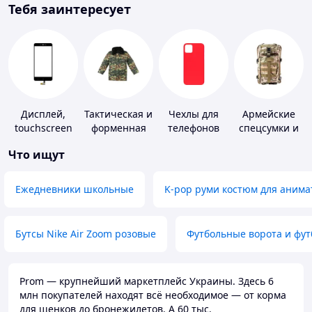
Тебя заинтересует
Дисплей,
Тактическая и
Чехлы для
Армейские
touchscreen
форменная
телефонов
спецсумки и
для
одежда
рюкзаки
Что ищут
телефонов
Ежедневники школьные
K-pop руми костюм для анима
Бутсы Nike Air Zoom розовые
Футбольные ворота и фу
Prom — крупнейший маркетплейс Украины. Здесь 6
млн покупателей находят всё необходимое — от корма
для щенков до бронежилетов. А 60 тыс.