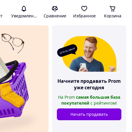
ет
Уведомления
Сравнение
Избранное
Корзина
О! Есть заказ
Начните продавать
Prom
уже сегодня
На
Prom
самая большая база
покупателей
с рейтингом
!
Начать продавать