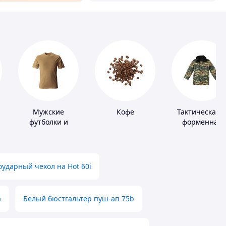
Мужские
Кофе
Тактическая 
футболки и
форменная
майки
одежда
ударный чехол на Hot 60i
а
Белый бюстгальтер пуш-ап 75b