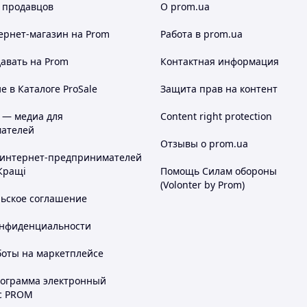
 продавцов
О prom.ua
ернет-магазин
на Prom
Работа в prom.ua
авать на Prom
Контактная информация
 в Каталоге ProSale
Защита прав на контент
 — медиа для
Content right protection
ателей
Отзывы о prom.ua
 интернет-предпринимателей
Кращі
Помощь Силам обороны
(Volonter by Prom)
льское соглашение
онфиденциальности
боты на маркетплейсе
рограмма электронный
с PROM