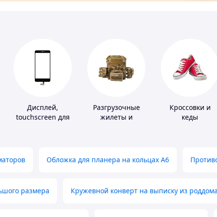
Дисплей,
Разгрузочные
Кроссовки и
touchscreen для
жилеты и
кеды
телефонов
плитоноски без
плит
маторов
Обложка для планера на кольцах А6
Противо
льшого размера
Кружевной конверт на выписку из роддом