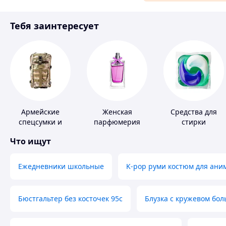
Материалы для ремонта
Тебя заинтересует
Спорт и отдых
Армейские
Женская
Средства для
спецсумки и
парфюмерия
стирки
рюкзаки
Что ищут
Ежедневники школьные
K-pop руми костюм для ани
Бюстгальтер без косточек 95с
Блузка с кружевом бо