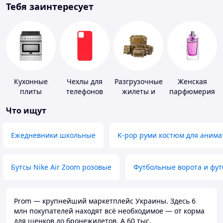
Тебя заинтересует
Кухонные
Чехлы для
Разгрузочные
Женская
плиты
телефонов
жилеты и
парфюмерия
плитоноски
Что ищут
без плит
Ежедневники школьные
K-pop руми костюм для анима
Бутсы Nike Air Zoom розовые
Футбольные ворота и фу
Prom — крупнейший маркетплейс Украины. Здесь 6
млн покупателей находят всё необходимое — от корма
для щенков до бронежилетов. А 60 тыс.