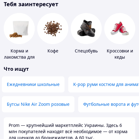
Тебя заинтересует
Корма и
Кофе
Спецобувь
Кроссовки и
лакомства для
кеды
домашних
Что ищут
животных и
птиц
Ежедневники школьные
K-pop руми костюм для анима
Бутсы Nike Air Zoom розовые
Футбольные ворота и фу
Prom — крупнейший маркетплейс Украины. Здесь 6
млн покупателей находят всё необходимое — от корма
для щенков до бронежилетов. А 60 тыс.