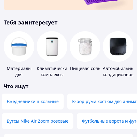
Тебя заинтересует
Материалы
Климатические
Пищевая соль
Автомобильные
для
комплексы
кондиционеры
устройства
Что ищут
полимерных
полов
Ежедневники школьные
K-pop руми костюм для анима
Бутсы Nike Air Zoom розовые
Футбольные ворота и фу