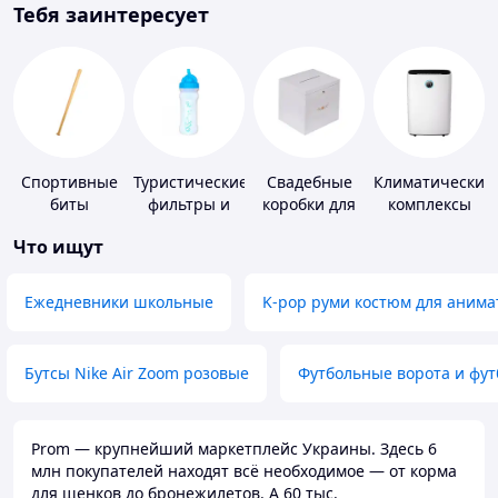
Тебя заинтересует
Спортивные
Туристические
Свадебные
Климатические
биты
фильтры и
коробки для
комплексы
таблетки для
денег
Что ищут
питьевой
воды
Ежедневники школьные
K-pop руми костюм для анима
Бутсы Nike Air Zoom розовые
Футбольные ворота и фу
Prom — крупнейший маркетплейс Украины. Здесь 6
млн покупателей находят всё необходимое — от корма
для щенков до бронежилетов. А 60 тыс.