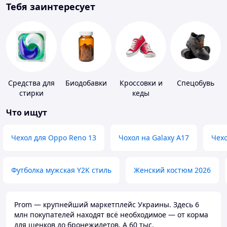
Тебя заинтересует
Средства для
Биодобавки
Кроссовки и
Спецобувь
стирки
кеды
Что ищут
Чехол для Oppo Reno 13
Чохол на Galaxy A17
Чехо
Футболка мужская Y2K стиль
Женский костюм 2026
Prom — крупнейший маркетплейс Украины. Здесь 6
млн покупателей находят всё необходимое — от корма
для щенков до бронежилетов. А 60 тыс.