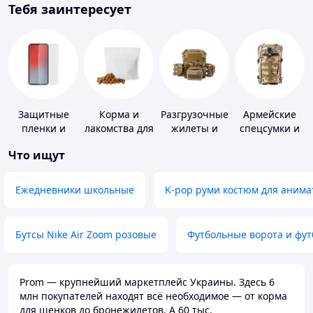
Тебя заинтересует
Защитные
Корма и
Разгрузочные
Армейские
пленки и
лакомства для
жилеты и
спецсумки и
стекла для
домашних
плитоноски
рюкзаки
Что ищут
портативных
животных и
без плит
устройств
птиц
Ежедневники школьные
K-pop руми костюм для анима
Бутсы Nike Air Zoom розовые
Футбольные ворота и фу
Prom — крупнейший маркетплейс Украины. Здесь 6
млн покупателей находят всё необходимое — от корма
для щенков до бронежилетов. А 60 тыс.