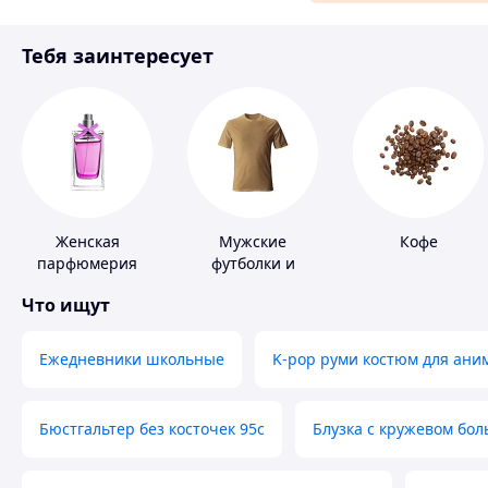
Материалы для ремонта
Тебя заинтересует
Спорт и отдых
Женская
Мужские
Кофе
парфюмерия
футболки и
майки
Что ищут
Ежедневники школьные
K-pop руми костюм для ани
Бюстгальтер без косточек 95с
Блузка с кружевом бо