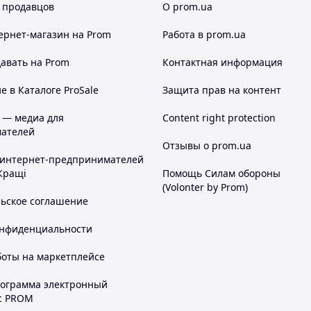
 продавцов
О prom.ua
ернет-магазин
на Prom
Работа в prom.ua
авать на Prom
Контактная информация
 в Каталоге ProSale
Защита прав на контент
 — медиа для
Content right protection
ателей
Отзывы о prom.ua
 интернет-предпринимателей
Кращі
Помощь Силам обороны
(Volonter by Prom)
льское соглашение
онфиденциальности
боты на маркетплейсе
рограмма электронный
с PROM