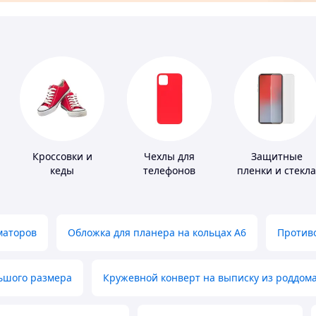
Кроссовки и
Чехлы для
Защитные
кеды
телефонов
пленки и стекла
для портативны
устройств
маторов
Обложка для планера на кольцах А6
Противо
льшого размера
Кружевной конверт на выписку из роддом