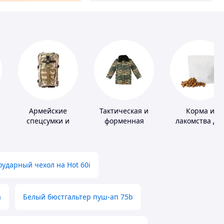
Армейские
Тактическая и
Корма и
спецсумки и
форменная
лакомства дл
х
рюкзаки
одежда
домашних
животных и
птиц
ударный чехол на Hot 60i
а
Белый бюстгальтер пуш-ап 75b