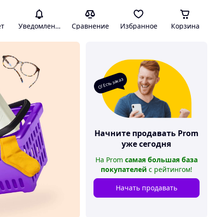
ет
Уведомления
Сравнение
Избранное
Корзина
О! Есть заказ
Начните продавать
Prom
уже сегодня
На
Prom
самая большая база
покупателей
с рейтингом
!
Начать продавать