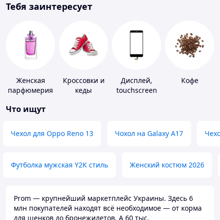
Тебя заинтересует
Женская
Кроссовки и
Дисплей,
Кофе
парфюмерия
кеды
touchscreen
для
Что ищут
телефонов
Чехол для Oppo Reno 13
Чохол на Galaxy A17
Чехо
Футболка мужская Y2K стиль
Женский костюм 2026
Prom — крупнейший маркетплейс Украины. Здесь 6
млн покупателей находят всё необходимое — от корма
для щенков до бронежилетов. А 60 тыс.