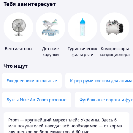
Тебя заинтересует
Вентиляторы
Детские
Туристические
Компрессоры
ходунки
фильтры и
кондиционера
таблетки для
Что ищут
питьевой
воды
Ежедневники школьные
K-pop руми костюм для анима
Бутсы Nike Air Zoom розовые
Футбольные ворота и фу
Prom — крупнейший маркетплейс Украины. Здесь 6
млн покупателей находят всё необходимое — от корма
для щенков до бронежилетов. А 60 тыс.