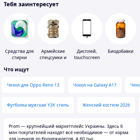
Тебя заинтересует
Средства для
Армейские
Дисплей,
Биодобавки
стирки
спецсумки и
touchscreen
рюкзаки
для
Что ищут
телефонов
Чехол для Oppo Reno 13
Чохол на Galaxy A17
Чехо
Футболка мужская Y2K стиль
Женский костюм 2026
Prom — крупнейший маркетплейс Украины. Здесь 6
млн покупателей находят всё необходимое — от корма
для щенков до бронежилетов. А 60 тыс.