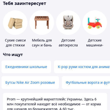
Тебя заинтересует
Сухие смеси
Мебель для
Детские
Детские
для стяжки
саун и бань
автокресла
машинки-
пола
каталки
Что ищут
Ежедневники школьные
K-pop руми костюм для анима
Бутсы Nike Air Zoom розовые
Футбольные ворота и фу
Prom — крупнейший маркетплейс Украины. Здесь 6
млн покупателей находят всё необходимое — от корма
для щенков до бронежилетов. А 60 тыс.