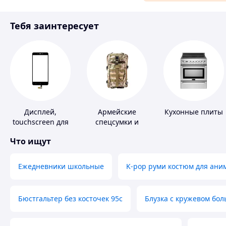
Материалы для ремонта
Тебя заинтересует
Спорт и отдых
Дисплей,
Армейские
Кухонные плиты
touchscreen для
спецсумки и
телефонов
рюкзаки
Что ищут
Ежедневники школьные
K-pop руми костюм для ани
Бюстгальтер без косточек 95с
Блузка с кружевом бо