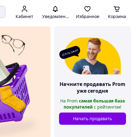
Кабинет
Уведомления
Избранное
Корзина
О! Есть заказ
Начните продавать
Prom
уже сегодня
На
Prom
самая большая база
покупателей
с рейтингом
!
Начать продавать