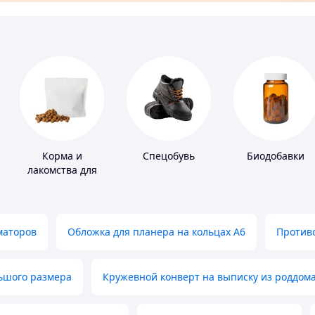
Корма и
Спецобувь
Биодобавки
лакомства для
домашних
животных и
птиц
маторов
Обложка для планера на кольцах А6
Противо
льшого размера
Кружевной конверт на выписку из роддом