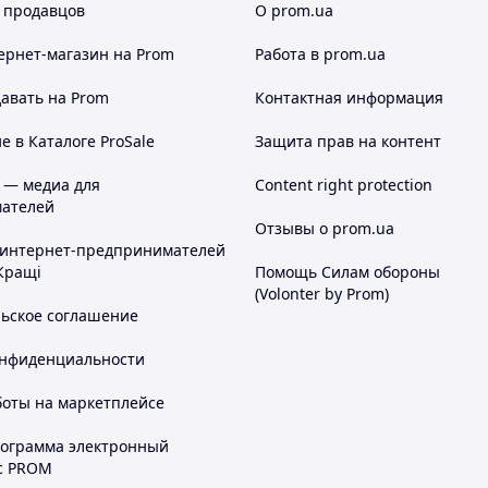
 продавцов
О prom.ua
ернет-магазин
на Prom
Работа в prom.ua
авать на Prom
Контактная информация
 в Каталоге ProSale
Защита прав на контент
 — медиа для
Content right protection
ателей
Отзывы о prom.ua
 интернет-предпринимателей
Кращі
Помощь Силам обороны
(Volonter by Prom)
льское соглашение
онфиденциальности
боты на маркетплейсе
рограмма электронный
с PROM