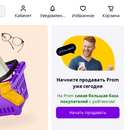
Кабинет
Уведомления
Избранное
Корзина
О! Есть заказ
Начните продавать
Prom
уже сегодня
На
Prom
самая большая база
покупателей
с рейтингом
!
Начать продавать