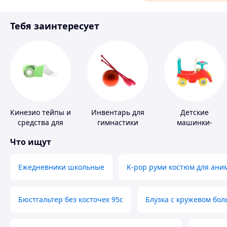
Материалы для ремонта
Тебя заинтересует
Спорт и отдых
Кинезио тейпы и
Инвентарь для
Детские
средства для
гимнастики
машинки-
тейпирования
каталки
Что ищут
Ежедневники школьные
K-pop руми костюм для ани
Бюстгальтер без косточек 95с
Блузка с кружевом бо