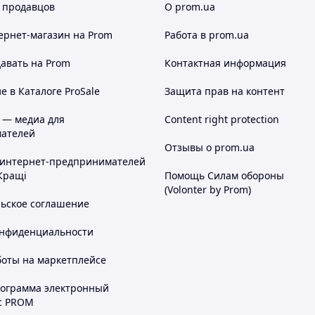
 продавцов
О prom.ua
ернет-магазин
на Prom
Работа в prom.ua
авать на Prom
Контактная информация
 в Каталоге ProSale
Защита прав на контент
 — медиа для
Content right protection
ателей
Отзывы о prom.ua
 интернет-предпринимателей
Кращі
Помощь Силам обороны
(Volonter by Prom)
льское соглашение
онфиденциальности
боты на маркетплейсе
рограмма электронный
с PROM