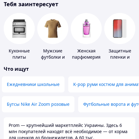
Тебя заинтересует
Кухонные
Мужские
Женская
Защитные
плиты
футболки и
парфюмерия
пленки и
майки
стекла для
Что ищут
портативных
устройств
Ежедневники школьные
K-pop руми костюм для анима
Бутсы Nike Air Zoom розовые
Футбольные ворота и фу
Prom — крупнейший маркетплейс Украины. Здесь 6
млн покупателей находят всё необходимое — от корма
для щенков до бронежилетов. А 60 тыс.