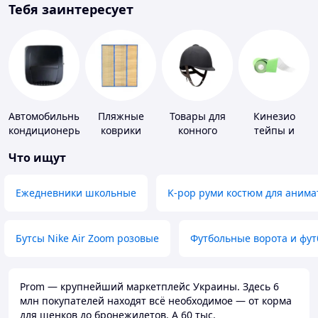
Тебя заинтересует
Автомобильные
Пляжные
Товары для
Кинезио
кондиционеры
коврики
конного
тейпы и
спорта
средства для
Что ищут
тейпирования
Ежедневники школьные
K-pop руми костюм для анима
Бутсы Nike Air Zoom розовые
Футбольные ворота и фу
Prom — крупнейший маркетплейс Украины. Здесь 6
млн покупателей находят всё необходимое — от корма
для щенков до бронежилетов. А 60 тыс.