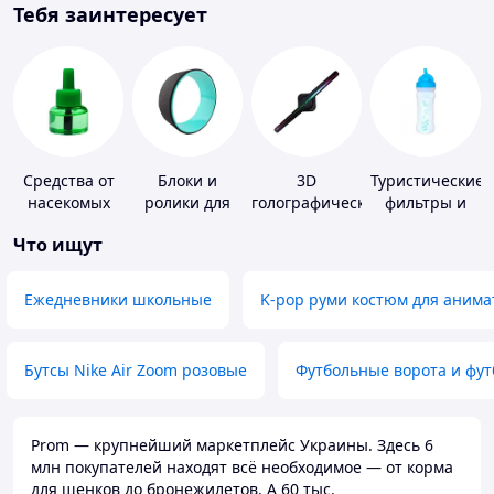
Тебя заинтересует
Средства от
Блоки и
3D
Туристические
насекомых
ролики для
голографические
фильтры и
йоги
устройства
таблетки для
Что ищут
питьевой
воды
Ежедневники школьные
K-pop руми костюм для анима
Бутсы Nike Air Zoom розовые
Футбольные ворота и фу
Prom — крупнейший маркетплейс Украины. Здесь 6
млн покупателей находят всё необходимое — от корма
для щенков до бронежилетов. А 60 тыс.