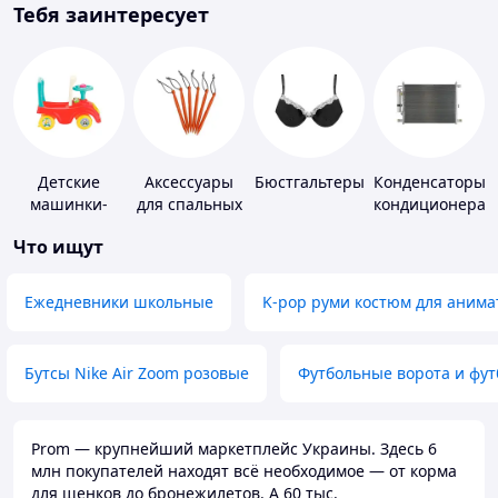
Тебя заинтересует
Детские
Аксессуары
Бюстгальтеры
Конденсаторы
машинки-
для спальных
кондиционера
каталки
мешков,
Что ищут
карематов и
палаток
Ежедневники школьные
K-pop руми костюм для анима
Бутсы Nike Air Zoom розовые
Футбольные ворота и фу
Prom — крупнейший маркетплейс Украины. Здесь 6
млн покупателей находят всё необходимое — от корма
для щенков до бронежилетов. А 60 тыс.