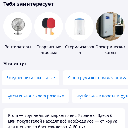
Тебя заинтересует
Вентиляторы
Спортивные
Стерилизаторы
Электрические
игровые
и
котлы
ракетки
подогреватели
Что ищут
для детского
питания
Ежедневники школьные
K-pop руми костюм для анима
Бутсы Nike Air Zoom розовые
Футбольные ворота и фу
Prom — крупнейший маркетплейс Украины. Здесь 6
млн покупателей находят всё необходимое — от корма
для щенков до бронежилетов. А 60 тыс.