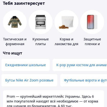
Тебя заинтересует
Тактическая и
Кухонные
Корма и
Защитные
форменная
плиты
лакомства для
пленки и
одежда
домашних
стекла для
Что ищут
животных и
портативных
птиц
устройств
Ежедневники школьные
K-pop руми костюм для анима
Бутсы Nike Air Zoom розовые
Футбольные ворота и фу
Prom — крупнейший маркетплейс Украины. Здесь 6
млн покупателей находят всё необходимое — от корма
для щенков до бронежилетов. А 60 тыс.