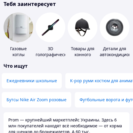
Тебя заинтересует
Газовые
3D
Товары для
Детали для
котлы
голографические
конного
автокондицион
устройства
спорта
Что ищут
Ежедневники школьные
K-pop руми костюм для анима
Бутсы Nike Air Zoom розовые
Футбольные ворота и фу
Prom — крупнейший маркетплейс Украины. Здесь 6
млн покупателей находят всё необходимое — от корма
для щенков до бронежилетов. А 60 тыс.