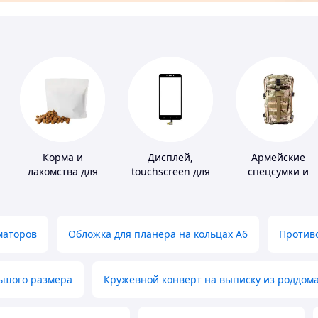
Корма и
Дисплей,
Армейские
лакомства для
touchscreen для
спецсумки и
домашних
телефонов
рюкзаки
животных и
птиц
маторов
Обложка для планера на кольцах А6
Противо
льшого размера
Кружевной конверт на выписку из роддом