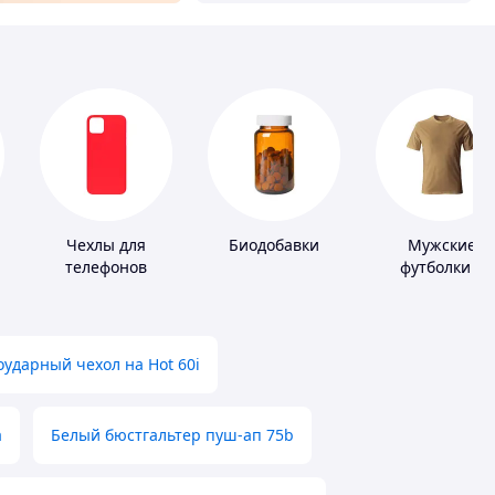
Чехлы для
Биодобавки
Мужские
телефонов
футболки и
майки
ударный чехол на Hot 60i
а
Белый бюстгальтер пуш-ап 75b