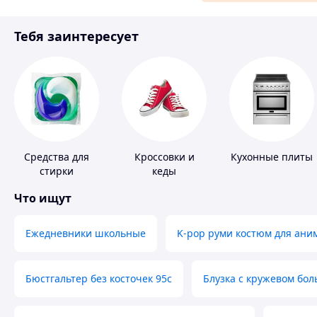
Материалы для ремонта
Тебя заинтересует
Спорт и отдых
Средства для
Кроссовки и
Кухонные плиты
стирки
кеды
Что ищут
Ежедневники школьные
K-pop руми костюм для ани
Бюстгальтер без косточек 95с
Блузка с кружевом бо