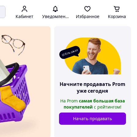
Кабинет
Уведомления
Избранное
Корзина
О! Есть заказ
Начните продавать
Prom
уже сегодня
На
Prom
самая большая база
покупателей
с рейтингом
!
Начать продавать