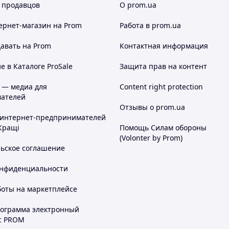
 продавцов
О prom.ua
ернет-магазин
на Prom
Работа в prom.ua
авать на Prom
Контактная информация
 в Каталоге ProSale
Защита прав на контент
 — медиа для
Content right protection
ателей
Отзывы о prom.ua
 интернет-предпринимателей
Кращі
Помощь Силам обороны
(Volonter by Prom)
льское соглашение
онфиденциальности
боты на маркетплейсе
рограмма электронный
с PROM