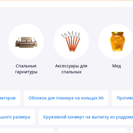
Спальные
Аксессуары для
Мед
гарнитуры
спальных
мешков,
карематов и
палаток
маторов
Обложка для планера на кольцах А6
Противо
льшого размера
Кружевной конверт на выписку из роддом