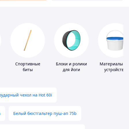
Спортивные
Блоки и ролики
Материалы дл
биты
для йоги
устройства
полимерных
полов
ударный чехол на Hot 60i
а
Белый бюстгальтер пуш-ап 75b