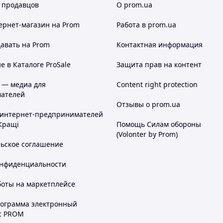
 продавцов
О prom.ua
ернет-магазин
на Prom
Работа в prom.ua
авать на Prom
Контактная информация
 в Каталоге ProSale
Защита прав на контент
 — медиа для
Content right protection
ателей
Отзывы о prom.ua
 интернет-предпринимателей
Кращі
Помощь Силам обороны
(Volonter by Prom)
льское соглашение
онфиденциальности
боты на маркетплейсе
рограмма электронный
с PROM