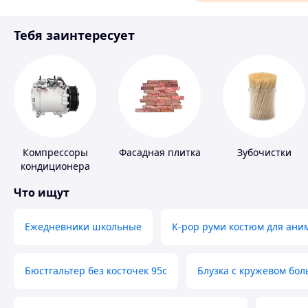
Материалы для ремонта
Тебя заинтересует
Спорт и отдых
Компрессоры
Фасадная плитка
Зубочистки
кондиционера
Что ищут
Ежедневники школьные
K-pop руми костюм для ани
Бюстгальтер без косточек 95с
Блузка с кружевом бо