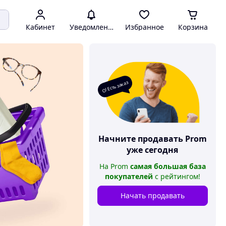
Кабинет
Уведомления
Избранное
Корзина
О! Есть заказ
Начните продавать
Prom
уже сегодня
На
Prom
самая большая база
покупателей
с рейтингом
!
Начать продавать