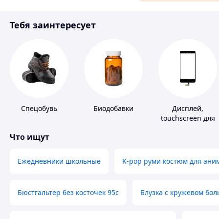
Материалы для ремонта
Тебя заинтересует
Спорт и отдых
Спецобувь
Биодобавки
Дисплей,
touchscreen для
телефонов
Что ищут
Ежедневники школьные
K-pop руми костюм для ани
Бюстгальтер без косточек 95с
Блузка с кружевом бо