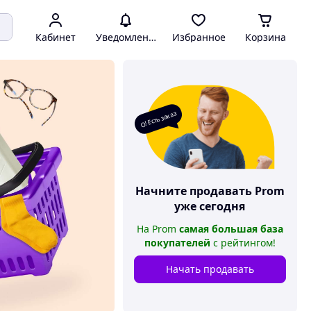
Кабинет
Уведомления
Избранное
Корзина
О! Есть заказ
Начните продавать
Prom
уже сегодня
На
Prom
самая большая база
покупателей
с рейтингом
!
Начать продавать