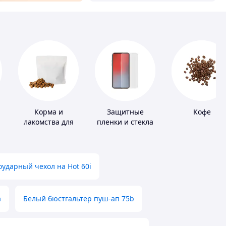
Корма и
Защитные
Кофе
лакомства для
пленки и стекла
домашних
для портативных
животных и
устройств
птиц
ударный чехол на Hot 60i
а
Белый бюстгальтер пуш-ап 75b