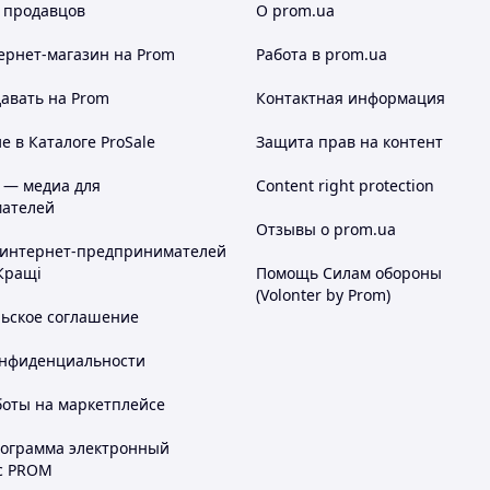
 продавцов
О prom.ua
ернет-магазин
на Prom
Работа в prom.ua
авать на Prom
Контактная информация
 в Каталоге ProSale
Защита прав на контент
 — медиа для
Content right protection
ателей
Отзывы о prom.ua
 интернет-предпринимателей
Кращі
Помощь Силам обороны
(Volonter by Prom)
льское соглашение
онфиденциальности
боты на маркетплейсе
рограмма электронный
с PROM