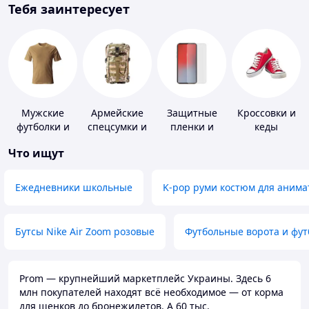
Тебя заинтересует
Мужские
Армейские
Защитные
Кроссовки и
футболки и
спецсумки и
пленки и
кеды
майки
рюкзаки
стекла для
Что ищут
портативных
устройств
Ежедневники школьные
K-pop руми костюм для анима
Бутсы Nike Air Zoom розовые
Футбольные ворота и фу
Prom — крупнейший маркетплейс Украины. Здесь 6
млн покупателей находят всё необходимое — от корма
для щенков до бронежилетов. А 60 тыс.