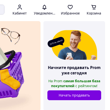
Кабинет
Уведомления
Избранное
Корзина
О! Есть заказ
Начните продавать
Prom
уже сегодня
На
Prom
самая большая база
покупателей
с рейтингом
!
Начать продавать