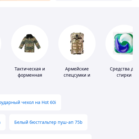
Тактическая и
Армейские
Средства для
форменная
спецсумки и
стирки
одежда
рюкзаки
ударный чехол на Hot 60i
а
Белый бюстгальтер пуш-ап 75b