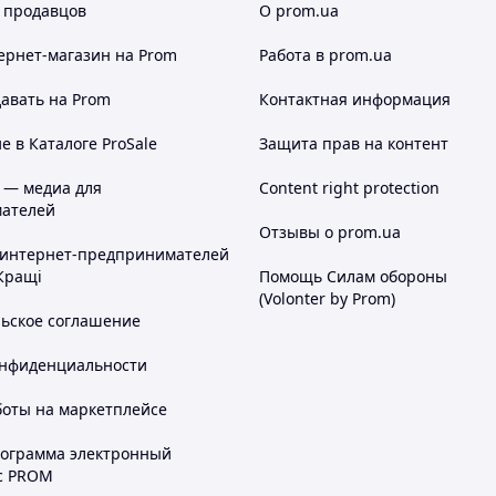
 продавцов
О prom.ua
ернет-магазин
на Prom
Работа в prom.ua
авать на Prom
Контактная информация
 в Каталоге ProSale
Защита прав на контент
 — медиа для
Content right protection
ателей
Отзывы о prom.ua
 интернет-предпринимателей
Кращі
Помощь Силам обороны
(Volonter by Prom)
льское соглашение
онфиденциальности
боты на маркетплейсе
рограмма электронный
с PROM