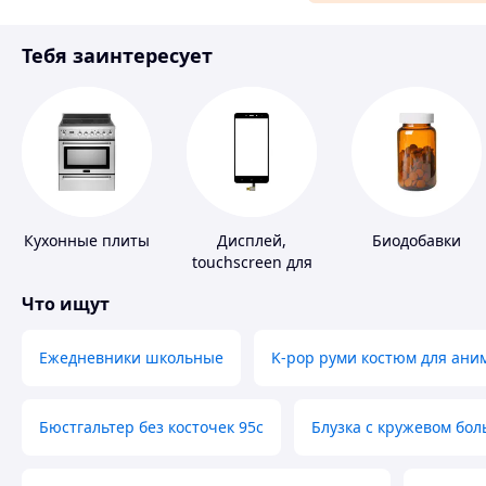
Материалы для ремонта
Тебя заинтересует
Спорт и отдых
Кухонные плиты
Дисплей,
Биодобавки
touchscreen для
телефонов
Что ищут
Ежедневники школьные
K-pop руми костюм для ани
Бюстгальтер без косточек 95с
Блузка с кружевом бо