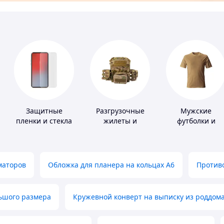
Защитные
Разгрузочные
Мужские
пленки и стекла
жилеты и
футболки и
для портативных
плитоноски без
майки
устройств
плит
маторов
Обложка для планера на кольцах А6
Противо
льшого размера
Кружевной конверт на выписку из роддом