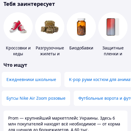
Тебя заинтересует
Кроссовки и
Разгрузочные
Биодобавки
Защитные
кеды
жилеты и
пленки и
плитоноски
стекла для
Что ищут
без плит
портативных
устройств
Ежедневники школьные
K-pop руми костюм для анима
Бутсы Nike Air Zoom розовые
Футбольные ворота и фу
Prom — крупнейший маркетплейс Украины. Здесь 6
млн покупателей находят всё необходимое — от корма
для щенков до бронежилетов. А 60 тыс.