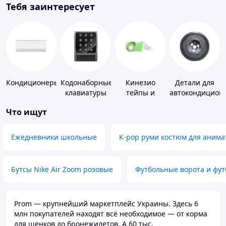
Тебя заинтересует
Кондиционеры
Кодонаборные
Кинезио
Детали для
клавиатуры
тейпы и
автокондицион
средства для
Что ищут
тейпирования
Ежедневники школьные
K-pop руми костюм для анима
Бутсы Nike Air Zoom розовые
Футбольные ворота и фу
Prom — крупнейший маркетплейс Украины. Здесь 6
млн покупателей находят всё необходимое — от корма
для щенков до бронежилетов. А 60 тыс.