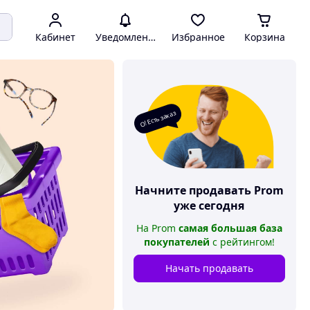
Кабинет
Уведомления
Избранное
Корзина
О! Есть заказ
Начните продавать
Prom
уже сегодня
На
Prom
самая большая база
покупателей
с рейтингом
!
Начать продавать