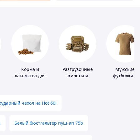
Корма и
Разгрузочные
Мужские
лакомства для
жилеты и
футболки и
домашних
плитоноски без
майки
животных и
плит
птиц
ударный чехол на Hot 60i
а
Белый бюстгальтер пуш-ап 75b