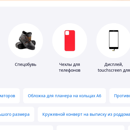
Спецобувь
Чехлы для
Дисплей,
телефонов
touchscreen для
телефонов
маторов
Обложка для планера на кольцах А6
Противо
льшого размера
Кружевной конверт на выписку из роддом