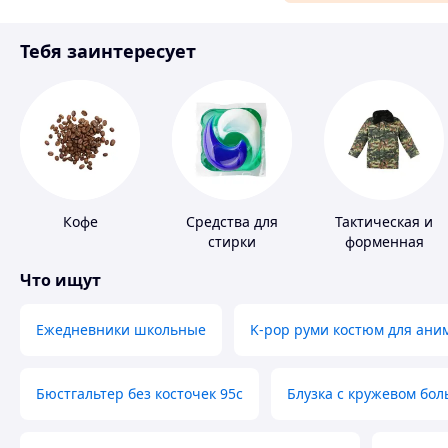
Материалы для ремонта
Тебя заинтересует
Спорт и отдых
Кофе
Средства для
Тактическая и
стирки
форменная
одежда
Что ищут
Ежедневники школьные
K-pop руми костюм для ани
Бюстгальтер без косточек 95с
Блузка с кружевом бо