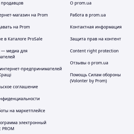
 продавцов
О prom.ua
ернет-магазин
на Prom
Работа в prom.ua
авать на Prom
Контактная информация
 в Каталоге ProSale
Защита прав на контент
 — медиа для
Content right protection
ателей
Отзывы о prom.ua
 интернет-предпринимателей
Кращі
Помощь Силам обороны
(Volonter by Prom)
льское соглашение
онфиденциальности
боты на маркетплейсе
рограмма электронный
с PROM