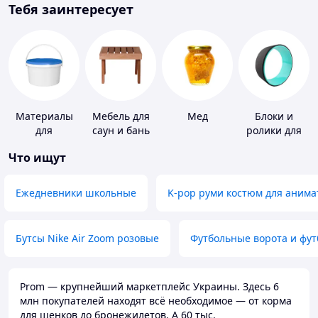
Тебя заинтересует
Материалы
Мебель для
Мед
Блоки и
для
саун и бань
ролики для
устройства
йоги
Что ищут
полимерных
полов
Ежедневники школьные
K-pop руми костюм для анима
Бутсы Nike Air Zoom розовые
Футбольные ворота и фу
Prom — крупнейший маркетплейс Украины. Здесь 6
млн покупателей находят всё необходимое — от корма
для щенков до бронежилетов. А 60 тыс.