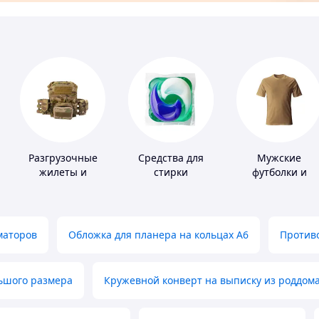
Разгрузочные
Средства для
Мужские
жилеты и
стирки
футболки и
плитоноски без
майки
плит
маторов
Обложка для планера на кольцах А6
Противо
льшого размера
Кружевной конверт на выписку из роддом