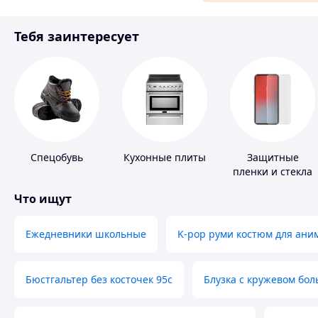
Материалы для ремонта
Тебя заинтересует
Спорт и отдых
Спецобувь
Кухонные плиты
Защитные
пленки и стекла
для портативных
Что ищут
устройств
Ежедневники школьные
K-pop руми костюм для ани
Бюстгальтер без косточек 95с
Блузка с кружевом бо