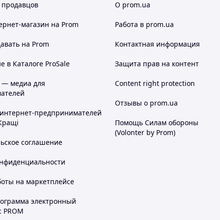
 продавцов
О prom.ua
ернет-магазин
на Prom
Работа в prom.ua
авать на Prom
Контактная информация
 в Каталоге ProSale
Защита прав на контент
 — медиа для
Content right protection
ателей
Отзывы о prom.ua
 интернет-предпринимателей
Кращі
Помощь Силам обороны
(Volonter by Prom)
льское соглашение
онфиденциальности
боты на маркетплейсе
рограмма электронный
с PROM