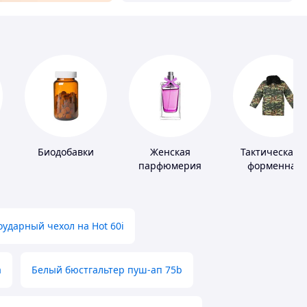
Биодобавки
Женская
Тактическая 
парфюмерия
форменная
одежда
ударный чехол на Hot 60i
а
Белый бюстгальтер пуш-ап 75b