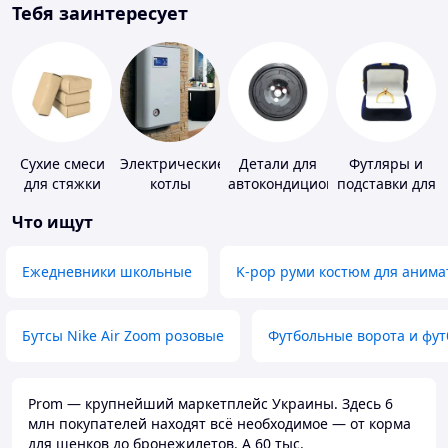
Тебя заинтересует
Сухие смеси
Электрические
Детали для
Футляры и
для стяжки
котлы
автокондиционеров
подставки для
пола
драгоценносте
Что ищут
Ежедневники школьные
K-pop руми костюм для анима
Бутсы Nike Air Zoom розовые
Футбольные ворота и фу
Prom — крупнейший маркетплейс Украины. Здесь 6
млн покупателей находят всё необходимое — от корма
для щенков до бронежилетов. А 60 тыс.