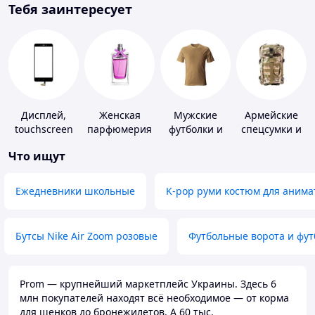
Тебя заинтересует
Дисплей,
Женская
Мужские
Армейские
touchscreen
парфюмерия
футболки и
спецсумки и
для
майки
рюкзаки
Что ищут
телефонов
Ежедневники школьные
K-pop руми костюм для анима
Бутсы Nike Air Zoom розовые
Футбольные ворота и фу
Prom — крупнейший маркетплейс Украины. Здесь 6
млн покупателей находят всё необходимое — от корма
для щенков до бронежилетов. А 60 тыс.